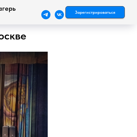
агерь
Зарегистрироваться
оскве