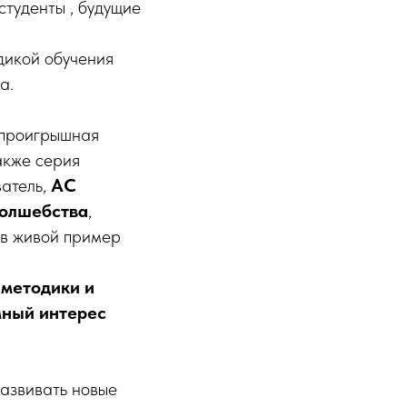
туденты , будущие
дикой обучения
а.
спроигрышная
акже серия
ватель,
АС
волшебства
,
ав живой пример
 методики и
мный интерес
развивать новые