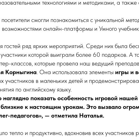
зовательными технологиями и методиками, а также с
.
посетители смогли познакомиться с уникальной мето
, возможностями онлайн-платформы и Умного учебник
я гостей ряд ярких мероприятий. Среди них была бе
 участники которой выиграли более 60 подарков. А т
тер-классов, которые провела наш ведущий препода
ья Корныгина
. Она использовала элементы
игры и 
ых участников в маленьких детей и продемонстриров
нятия по английскому языку.
 наглядно показать особенность игровой нашей
, близкие к настоящим урокам. Это вызвало огро
лег-педагогов», — отметила Наталья.
о тепло и продуктивно, вдохновив всех участников 