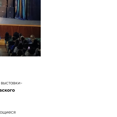
 выставки-
вского
ующиеся