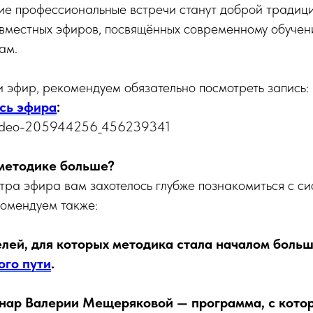
ие профессиональные встречи станут доброй традиц
овместных эфиров, посвящённых современному обучен
ам.
и эфир, рекомендуем обязательно посмотреть запись:
сь эфира
:
u/video-205944256_456239341
 методике больше?
тра эфира вам захотелось глубже познакомиться с с
омендуем также:
лей, для которых методика стала началом боль
ого пути
.
нар Валерии Мещеряковой — программа, с кото