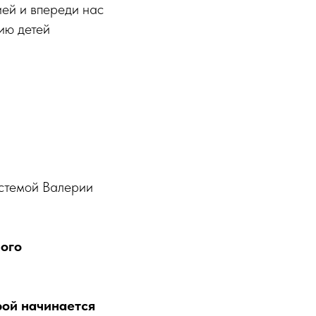
ией и впереди нас
ию детей
истемой Валерии
шого
рой начинается