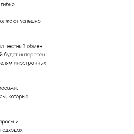
 гибко
должают успешно
ыл честный обмен
й будет интересен
ателям иностранных
.
росами,
сы, которые
просы и
 подходах.