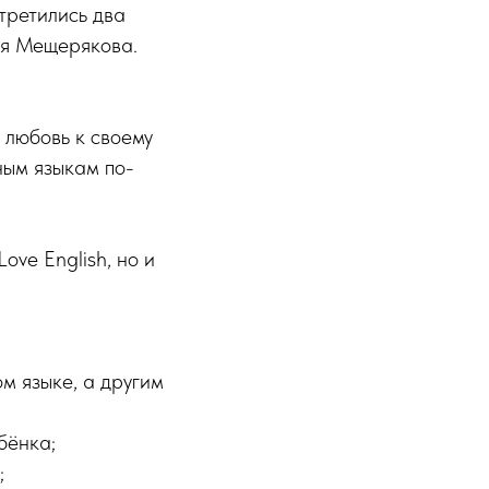
третились два
ия Мещерякова.
 любовь к своему
ным языкам по-
ove English, но и
м языке, а другим
бёнка;
;