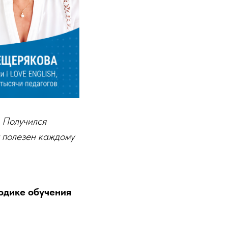
 Получился
т полезен каждому
одике обучения