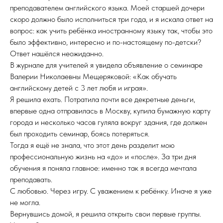
преподавателем английского языка. Моей старшей дочери
скоро должно было исполниться три года, и я искала ответ на
вопрос: как учить ребёнка иностранному языку так, чтобы это
было эффективно, интересно и по-настоящему по-детски?
Ответ нашёлся неожиданно.
В журнале для учителей я увидела объявление о семинаре
Валерии Николаевны Мещеряковой: «Как обучать
английскому детей с 3 лет любя и играя».
Я решила ехать. Потратила почти все декретные деньги,
впервые одна отправилась в Москву, купила бумажную карту
города и несколько часов гуляла вокруг здания, где должен
был проходить семинар, боясь потеряться.
Тогда я ещё не знала, что этот день разделит мою
профессиональную жизнь на «до» и «после». За три дня
обучения я поняла главное: именно так я всегда мечтала
преподавать.
С любовью. Через игру. С уважением к ребёнку. Иначе я уже
не могла.
Вернувшись домой, я решила открыть свои первые группы.